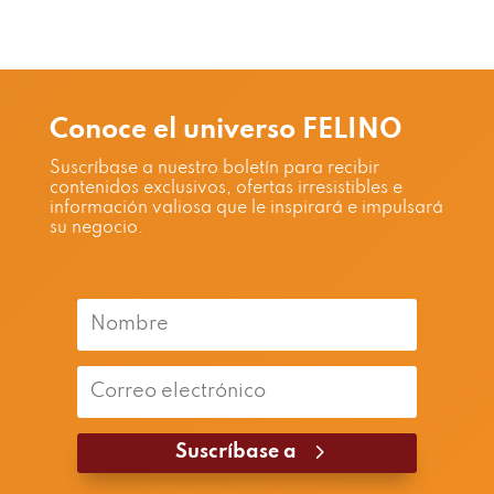
Conoce el universo FELINO
Suscríbase a nuestro boletín para recibir
contenidos exclusivos, ofertas irresistibles e
información valiosa que le inspirará e impulsará
su negocio.
Suscríbase a