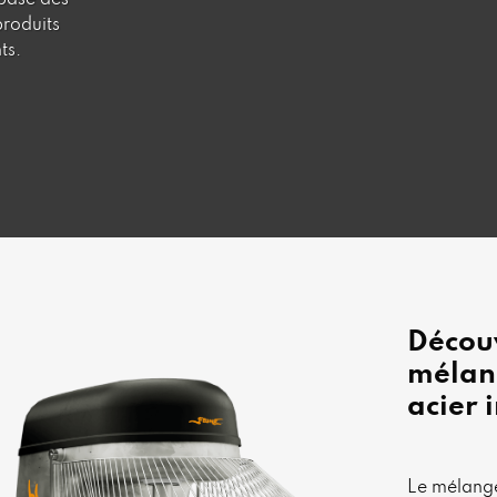
 base des
produits
ts.
Décou
mélang
acier
Le mélange