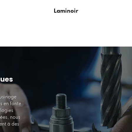
Laminoir
ques
'usinage
es en fonte
logies
ées, nous
ent à des