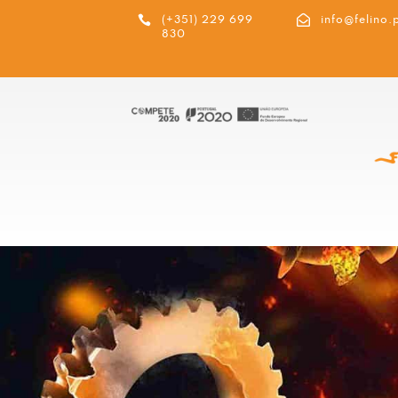


(+351) 229 699
info@felino.
830