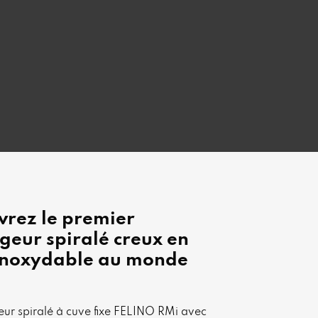
vrez le premier
eur spiralé creux en
 inoxydable au monde
ur spiralé à cuve fixe FELINO RMi avec