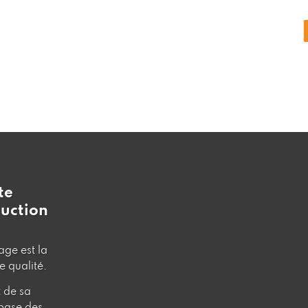
te
duction
ge est la
e qualité.
t de sa