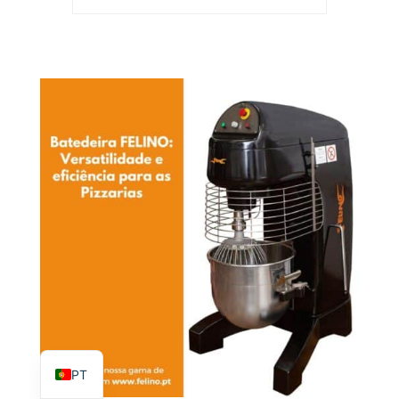
ES
FR
EN
PT